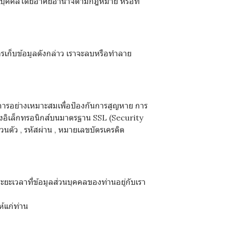
ส่วนบุคคลโดยอาศัยอำนาจตามกฎหมาย หรือที่
ารเก็บข้อมูลดังกล่าว เราจะลบหรือทำลาย
ารอย่างเหมาะสมเพื่อป้องกันการสูญหาย การ
างอิเล็กทรอนิกส์บนมาตรฐาน SSL (Security
่วนตัว , รหัสผ่าน , หมายเลขบัตรเครดิต
ะเวลาที่ข้อมูลส่วนบุคคลของท่านอยู่กับเรา
้แก่ท่าน