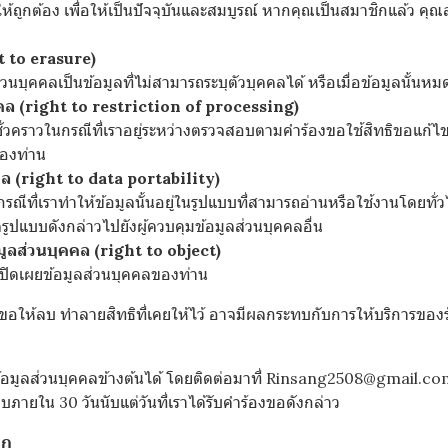
ห้ถูกต้อง เพื่อให้เป็นปัจจุบันและสมบูรณ์ หากคุณเป็นสมาชิกแล้ว คุ
 to erasure)
วนบุคคลเป็นข้อมูลที่ไม่สามารถระบุตัวบุคคลได้ หรือเมื่อข้อมูลนั้นห
คล (right to restriction of processing)
ลชั่วคราวในกรณีที่เราอยู่ระหว่างตรวจสอบตามคำร้องขอใช้สิทธิขอแก้ไ
ของท่าน
ล (right to data portability)
รณีที่เราทำให้ข้อมูลนั้นอยู่ในรูปแบบที่สามารถอ่านหรือใช้งานโดยทั่ว
ูลรูปแบบดังกล่าวไปยังผู้ควบคุมข้อมูลส่วนบุคคลอื่น
ลส่วนบุคคล (right to object)
อเปิดเผยข้อมูลส่วนบุคคลของท่าน
ขอให้ลบ ทำลายสิทธิที่เคยให้ไว้ อาจมีผลกระทบกับการให้บริการของร้
้อมูลส่วนบุคคลข้างต้นได้ โดยติดต่อมาที่ Rinsang2508@gmail.c
ภายใน 30 วันนับแต่วันที่เราได้รับคำร้องขอดังกล่าว
อก