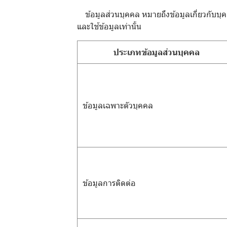
ข้อมูลส่วนบุคคล หมายถึงข้อมูลเกี่ยวกับบุคค
และใช้ข้อมูลเท่านั้น
ประเภทข้อมูลส่วนบุคคล
ข้อมูลเฉพาะตัวบุคคล
ข้อมูลการติดต่อ