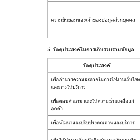
ความยินยอมของเจ้าของข้อมูลส่วนบุคคล
5. วัตถุประสงค์ในการเก็บรวบรวมข้อมูล
วัตถุประสงค์
เพื่ออำนวยความสะดวกในการใช้งานเว็บไซต
และการให้บริการ
เพื่อตอบคำถาม และให้ความช่วยเหลือแก่
ลูกค้า
เพื่อพัฒนาและปรับปรุงคุณภาพและบริการ