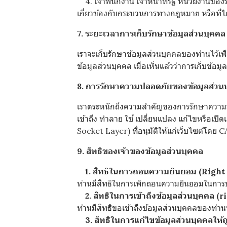
4. เจ้าพนักงาน เจ้าหน้าที่รัฐ หน่วยงานของ
เกี่ยวข้องกับกระบวนการทางกฎหมาย หรือที่ไ
7. ระยะเวลาการเก็บรักษาข้อมูลส่วนบุคคล
เราจะเก็บรักษาข้อมูลส่วนบุคคลของท่านไว้เพ
ข้อมูลส่วนบุคคล เมื่อเห็นแล้วว่าการเก็บข้อมูล
8. การรักษาความปลอดภัยของข้อมูลส่วน
เราตระหนักถึงความสำคัญของการรักษาความม
เข้าถึง ทำลาย ใช้ เปลี่ยนแปลง แก้ไขหรือ
Socket Layer) ที่อนุมัติให้แก่เว็บไซต์โดย C
9. สิทธิของเจ้าของข้อมูลส่วนบุคคล
1. สิทธิในการถอนความยินยอม (Right
ท่านมีสิทธิในการเพิกถอนความยินยอมในการปร
2. สิทธิในการเข้าถึงข้อมูลส่วนบุคคล (r
ท่านมีสิทธิขอเข้าถึงข้อมูลส่วนบุคคลของท่า
3. สิทธิในการแก้ไขข้อมูลส่วนบุคคลให้ถู