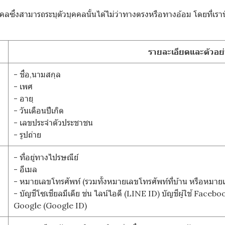
ลซึ่งสามารถระบุตัวบุคคลนั้นได้ไม่ว่าทางตรงหรือทางอ้อม โดยที่เราน
รายละเอียดและตัวอย
- ชื่อ,นามสกุล
- เพศ
- อายุ
- วันเดือนปีเกิด
- เลขประจำตัวประชาชน
- รูปถ่าย
- ที่อยู่ทางไปรษณีย์
- อีเมล
- หมายเลขโทรศัพท์ (รวมทั้งหมายเลขโทรศัพท์ที่บ้าน หรือหมายเ
- บัญชีโซเชียลมีเดีย ช่น ไลน์ไอดี (LINE ID) บัญชีผู้ใช้ Fac
Google (Google ID)