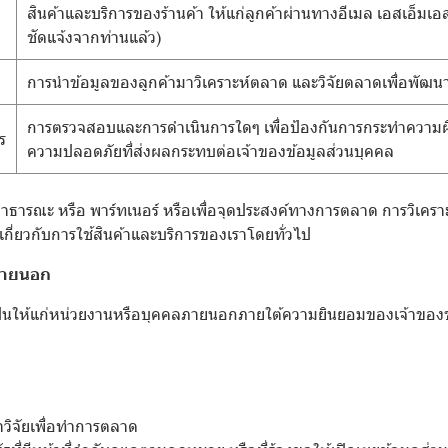
สินค้าและบริการของร้านค้า ให้แก่ลูกค้าผ่านทางอีเมล เอสเอ็มเอ
ชัดแจ้งจากท่านแล้ว)
การนำข้อมูลของลูกค้ามาวิเคราะห์ตลาด และวิจัยตลาดเพื่อพัฒนาสิ
การตรวจสอบและการดำเนินการใดๆ เพื่อป้องกันการกระทำความผิด
ร
ความปลอดภัยที่ส่งผลกระทบต่อเจ้าของข้อมูลส่วนบุคคล
สาธารณะ หรือ พาร์ทเนอร์ หรือเพื่อจุดประสงค์ทางการตลาด การวิเคร
เกี่ยวกับการใช้สินค้าและบริการของเราโดยทั่วไป
ลภายนอก
เป็นให้แก่หน่วยงานหรือบุคคลภายนอกภายใต้ความยินยอมของเจ้าของข้
ำวิจัยเพื่อทำการตลาด