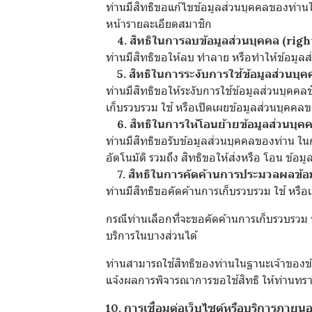
ท่านมีสิทธิขอแก้ไขข้อมูลส่วนบุคคลของท่านใ
หน้ารายละเอียดสมาชิก
4. สิทธิในการลบข้อมูลส่วนบุคคล (right
ท่านมีสิทธิขอให้ลบ ทำลาย หรือทำให้ข้อมูลส่
5. สิทธิในการระงับการใช้ข้อมูลส่วนบุค
ท่านมีสิทธิขอให้ระงับการใช้ข้อมูลส่วนบุคค
เก็บรวบรวม ใช้ หรือเปิดเผยข้อมูลส่วนบุคคล
6. สิทธิในการให้โอนย้ายข้อมูลส่วนบุคค
ท่านมีสิทธิขอรับข้อมูลส่วนบุคคลของท่าน ในก
อัตโนมัติ รวมถึง สิทธิขอให้ส่งหรือ โอน ข้อม
7. สิทธิในการคัดค้านการประมวลผลข้อมู
ท่านมีสิทธิขอคัดค้านการเก็บรวบรวม ใช้ หรื
กรณีท่านเลือกที่จะขอคัดค้านการเก็บรวบรวม 
บริการในบางส่วนได้
ท่านสามารถใช้สิทธิของท่านในฐานะเจ้าของข
แจ้งผลการพิจารณาการขอใช้สิทธิ ให้ท่านทราบ
10. การเชื่อมต่อเว็บไซต์หรือบริการภายน