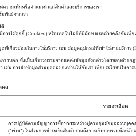
ห้ความเห็นหรือคำแนะนำแก่สินค้าและบริการของเรา
ัมพันธ์จากเรา
ติ
ีการใช้คุกกี้ (Cookies) หรือเทคโนโลยีที่มีลักษณะคล้ายคลึงกันเพื่
ที่เกี่ยวข้องกับการใช้บริการ เช่น ข้อมูลอุปกรณ์ที่เข้าใช้งานบริ
ภายนอก ซึ่งเป็นเก็บรวบรวมจากแหล่งข้อมูลดังกล่าวโดยชอบด้วยกฎ
รา เช่น การส่งข้อมูลส่วนบุคคลของท่านให้กับเรา เพื่อประโยชน์ในกา
ุคคล
รายละเอียด
การปฏิบัติตามสัญญาการซื้อขายระหว่างผู้ควบคุมข้อมูลส่วนบุคคล
("ท่าน") ในส่วนการชำระเงินสินค้า รวมถึงการเก็บรวบรวมที่อยู่จัด