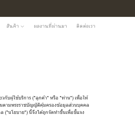
สินค้า
ผลงานที่ผ่านมา
ติดต่อเรา
ู้ใช้บริการ ("ลูกค้า" หรือ "ท่าน") เพื่อให้
่านตามพระราชบัญญัติคุ้มครองข้อมูลส่วนบุคคล
"นโยบาย") นี้จึงได้ถูกจัดทำขึ้นเพื่อชี้แจง