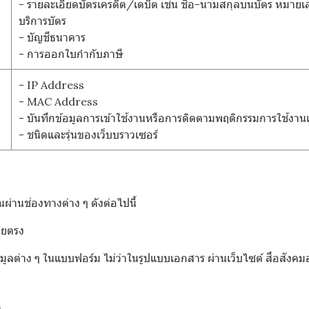
- รายละเอียดบัตรเครดิต/เดบิต เช่น ชื่อ-นามสกุลบนบัตร หมายเลข
บริการบัตร
- บัญชีธนาคาร
- การออกใบกำกับภาษี
- IP Address
- MAC Address
- บันทึกข้อมูลการเข้าใช้งานหรือการติดตามพฤติกรรมการใช้งาน
- ชนิดและรุ่นของเว็บบราวเซอร์
่านช่องทางต่าง ๆ ดังต่อไปนี้
ดยตรง
ต่าง ๆ ในแบบฟอร์ม ไม่ว่าในรูปแบบเอกสาร ผ่านเว็บไซต์ สื่อสังค
ด